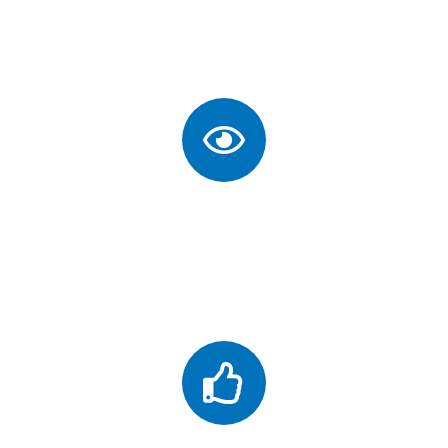
industriais com processos estáveis, seguros e
inovadores, sempre comprometida com o meio
ambiente e focada na plena satisfação dos clientes.
Visão
Ser referência nacional em qualidade e inovação,
alcançando a liderança regional e expandindo nossa
presença em todo o país, com produtos cada vez mais
sustentáveis.
Valores