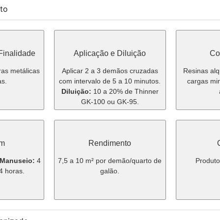
to
 Finalidade
Aplicação e Diluição
Co
ras metálicas
Aplicar 2 a 3 demãos cruzadas
Resinas alq
s.
com intervalo de 5 a 10 minutos.
cargas min
Diluição:
10 a 20% de Thinner
GK-100 ou GK-95.
em
Rendimento
Manuseio:
4
7,5 a 10 m² por demão/quarto de
Produto
 horas.
galão.