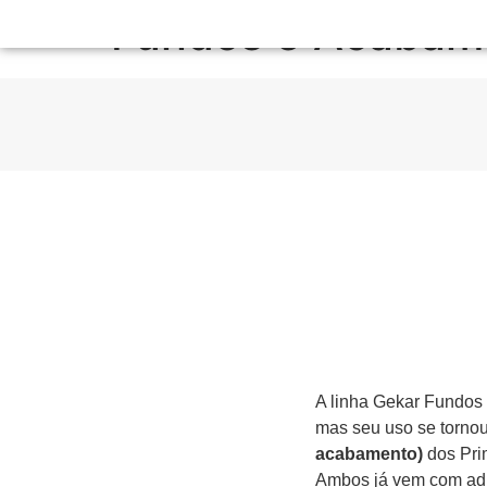
Fundos e Acabam
A linha Gekar Fundos 
mas seu uso se tornou
acabamento)
dos Pri
Ambos já vem com adit