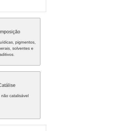
mposição
uídicas, pigmentos,
erais, solventes e
aditivos.
Catálise
 não catalisável