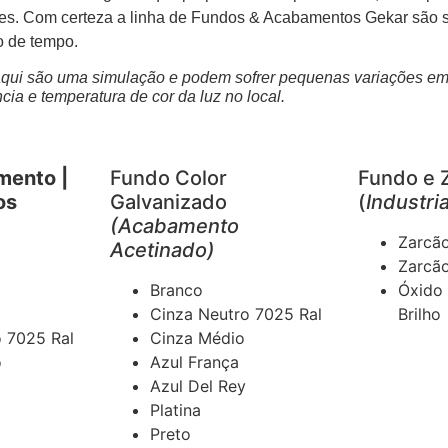
des. Com certeza a linha de Fundos & Acabamentos Gekar são
o de tempo.
aqui são uma simulação e podem sofrer pequenas variações em 
cia e temperatura de cor da luz no local.
mento |
Fundo Color
Fundo e 
os
Galvanizado
(
Industria
(Acabamento
Zarcã
Acetinado)
Zarcã
Branco
Óxido
Cinza Neutro 7025 Ral
Brilho
o 7025 Ral
Cinza Médio
o
Azul França
Azul Del Rey
Platina
Preto