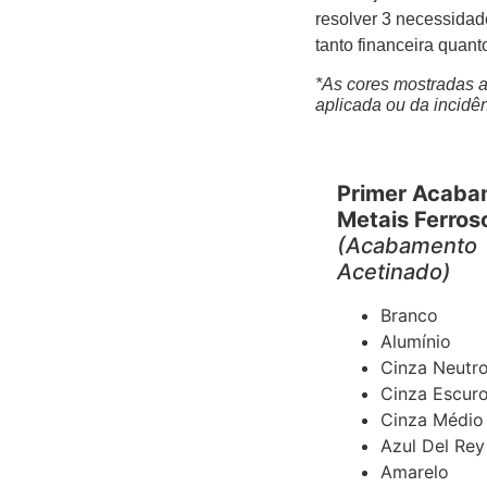
resolver 3 necessida
tanto financeira quant
*As cores mostradas 
aplicada ou da incidên
Primer Acaba
Metais Ferros
(Acabamento
Acetinado)
Branco
Alumínio
Cinza Neutr
Cinza Escur
Cinza Médio
Azul Del Rey
Amarelo