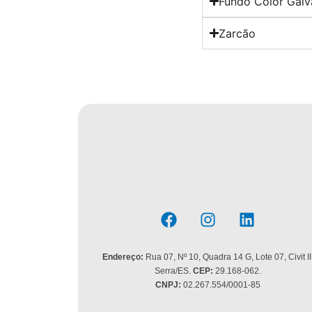
Fundo Color Galv
Zarcão
Endereço:
Rua 07, Nº 10, Quadra 14 G, Lote 07, Civit II
Serra/ES.
CEP:
29.168-062.
CNPJ:
02.267.554/0001-85