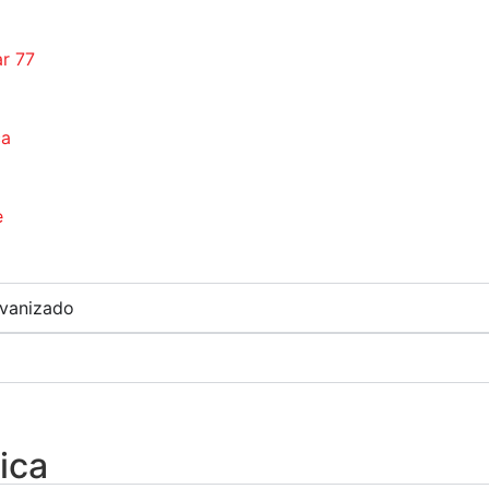
ar 77
ça
e
lvanizado
ica