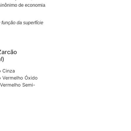
 sinônimo de economia
função da superfície
Zarcão
l
)
o Cinza
o Vermelho Óxido
 Vermelho Semi-